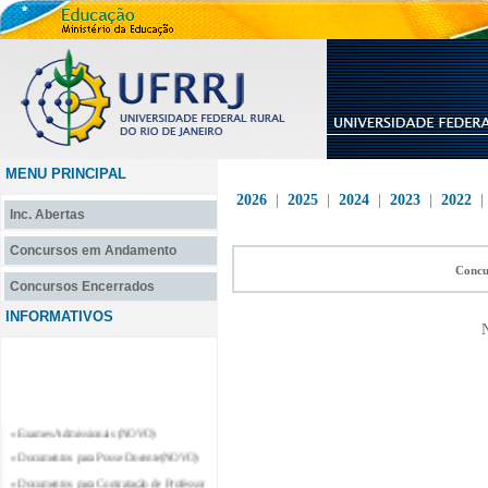
MENU PRINCIPAL
2026
|
2025
|
2024
|
2023
|
2022
Inc. Abertas
Concursos em Andamento
Concu
Concursos Encerrados
INFORMATIVOS
N
» Exames Admissionais (NOVO)
» Documentos para Posse Docente(NOVO)
» Documentos para Contratação de Professor
Substituto e Professor Temporário