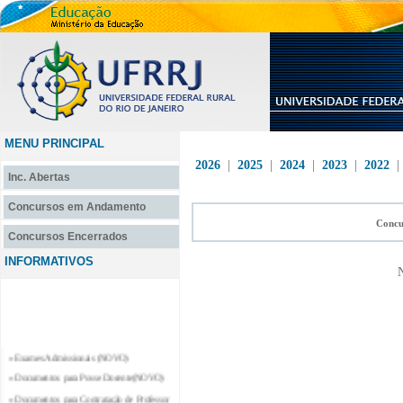
MENU PRINCIPAL
2026
|
2025
|
2024
|
2023
|
2022
Inc. Abertas
Concursos em Andamento
Concu
Concursos Encerrados
INFORMATIVOS
N
» Exames Admissionais (NOVO)
» Documentos para Posse Docente(NOVO)
» Documentos para Contratação de Professor
Substituto e Professor Temporário