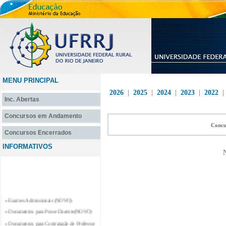
MENU PRINCIPAL
2026
|
2025
|
2024
|
2023
|
2022
Inc. Abertas
Concursos em Andamento
Concu
Concursos Encerrados
INFORMATIVOS
N
» Exames Admissionais (NOVO)
» Documentos para Posse Docente(NOVO)
» Documentos para Contratação de Professor
Substituto e Professor Temporário