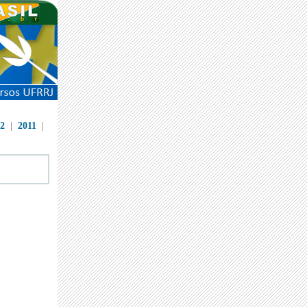
2
|
2011
|