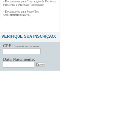
Substituto e Professor Temporário
» Documentos para Posse Téc.
Administrativo(NOVO)
VERIFIQUE SUA INSCRIÇÃO:
CPF:
Somente os números
Data Nascimento: