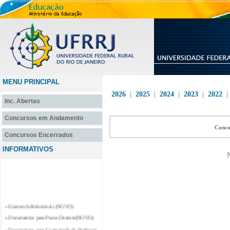
MENU PRINCIPAL
2026
|
2025
|
2024
|
2023
|
2022
Inc. Abertas
Concursos em Andamento
Concu
Concursos Encerrados
INFORMATIVOS
N
» Exames Admissionais (NOVO)
» Documentos para Posse Docente(NOVO)
» Documentos para Contratação de Professor