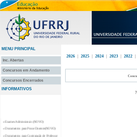
MENU PRINCIPAL
2026
|
2025
|
2024
|
2023
|
2022
Inc. Abertas
Concursos em Andamento
Concu
Concursos Encerrados
INFORMATIVOS
N
» Exames Admissionais (NOVO)
» Documentos para Posse Docente(NOVO)
» Documentos para Contratação de Professor
Substituto e Professor Temporário