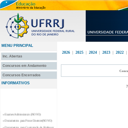
MENU PRINCIPAL
2026
|
2025
|
2024
|
2023
|
2022
Inc. Abertas
Concursos em Andamento
Concu
Concursos Encerrados
INFORMATIVOS
N
» Exames Admissionais (NOVO)
» Documentos para Posse Docente(NOVO)
» Documentos para Contratação de Professor
Substituto e Professor Temporário