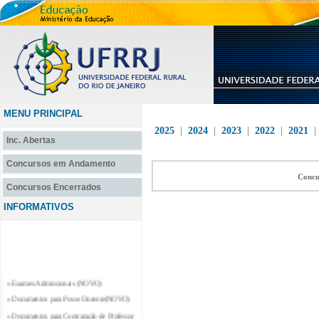
MENU PRINCIPAL
2025
|
2024
|
2023
|
2022
|
2021
Inc. Abertas
Concursos em Andamento
Concu
Concursos Encerrados
INFORMATIVOS
» Exames Admissionais (NOVO)
» Documentos para Posse Docente(NOVO)
» Documentos para Contratação de Professor
Substituto e Professor Temporário