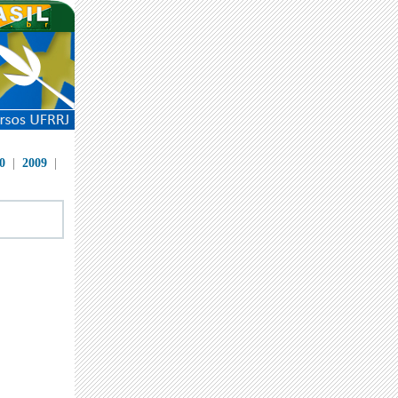
0
|
2009
|