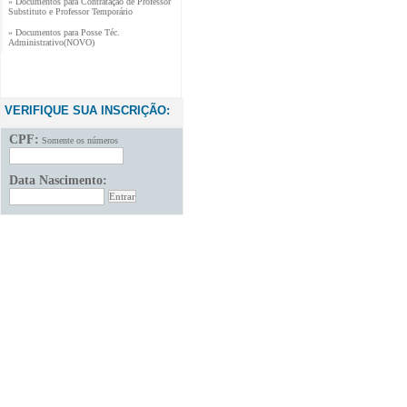
Substituto e Professor Temporário
» Documentos para Posse Téc.
Administrativo(NOVO)
VERIFIQUE SUA INSCRIÇÃO:
CPF:
Somente os números
Data Nascimento: