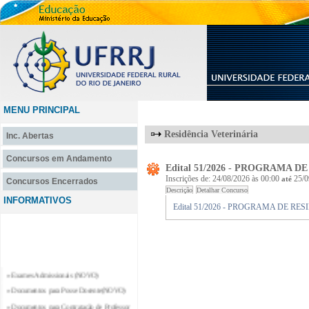
MENU PRINCIPAL
Residência Veterinária
Inc. Abertas
Concursos em Andamento
Edital 51/2026 - PROGRAMA 
Inscrições de: 24/08/2026 às 00:00
25/0
até
Concursos Encerrados
INFORMATIVOS
Edital 51/2026 - PROGRAMA DE R
» Exames Admissionais (NOVO)
» Documentos para Posse Docente(NOVO)
» Documentos para Contratação de Professor
Substituto e Professor Temporário