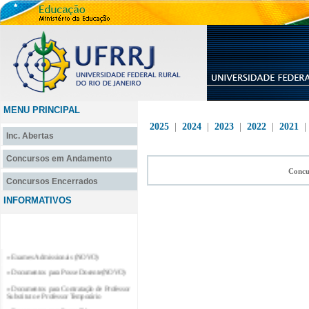
MENU PRINCIPAL
2025
|
2024
|
2023
|
2022
|
2021
Inc. Abertas
Concursos em Andamento
Concu
Concursos Encerrados
INFORMATIVOS
» Exames Admissionais (NOVO)
» Documentos para Posse Docente(NOVO)
» Documentos para Contratação de Professor
Substituto e Professor Temporário
» Documentos para Posse Téc.