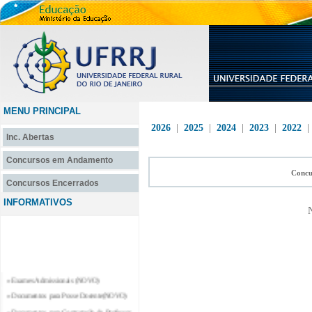
MENU PRINCIPAL
2026
|
2025
|
2024
|
2023
|
2022
Inc. Abertas
Concursos em Andamento
Concu
Concursos Encerrados
INFORMATIVOS
N
» Exames Admissionais (NOVO)
» Documentos para Posse Docente(NOVO)
» Documentos para Contratação de Professor