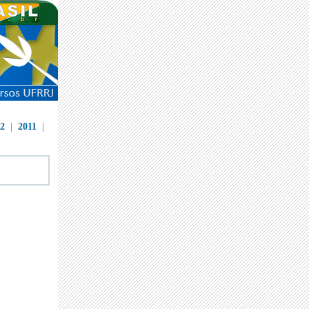
2
|
2011
|