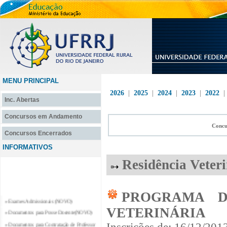
MENU PRINCIPAL
2026
|
2025
|
2024
|
2023
|
2022
Inc. Abertas
Concursos em Andamento
Concu
Concursos Encerrados
INFORMATIVOS
Residência Veter
PROGRAMA D
» Exames Admissionais (NOVO)
» Documentos para Posse Docente(NOVO)
VETERINÁRIA
» Documentos para Contratação de Professor
Substituto e Professor Temporário