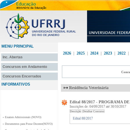
MENU PRINCIPAL
2026
|
2025
|
2024
|
2023
|
2022
Inc. Abertas
Concursos em Andamento
Concu
Concursos Encerrados
INFORMATIVOS
Residência Veterinária
Edital 88/2017 - PROGRAMA 
Inscrições de: 04/09/2017 até 30/10/2017
» Exames Admissionais (NOVO)
Edital 88/2017
» Documentos para Posse Docente(NOVO)
» Documentos para Contratação de Professor