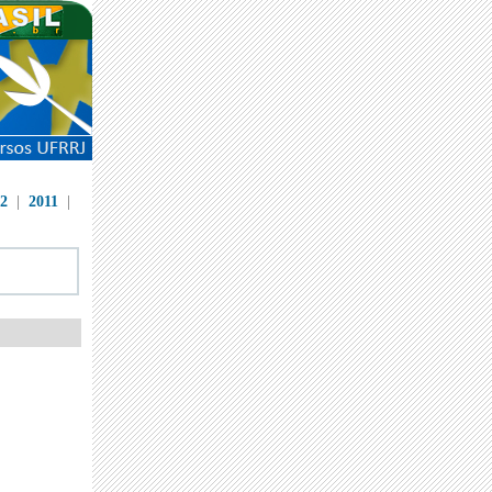
2
|
2011
|