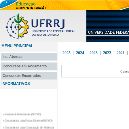
MENU PRINCIPAL
2025
|
2024
|
2023
|
2022
|
2021
Inc. Abertas
Concursos em Andamento
Concu
Concursos Encerrados
INFORMATIVOS
» Exames Admissionais (NOVO)
» Documentos para Posse Docente(NOVO)
» Documentos para Contratação de Professor
Substituto e Professor Temporário