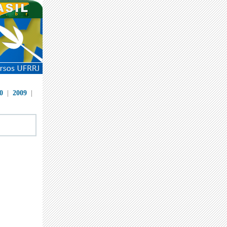
0
|
2009
|