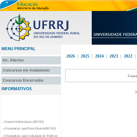
MENU PRINCIPAL
2026
|
2025
|
2024
|
2023
|
2022
Inc. Abertas
Concursos em Andamento
Concu
Concursos Encerrados
INFORMATIVOS
N
» Exames Admissionais (NOVO)
» Documentos para Posse Docente(NOVO)
» Documentos para Contratação de Professor
Substituto e Professor Temporário