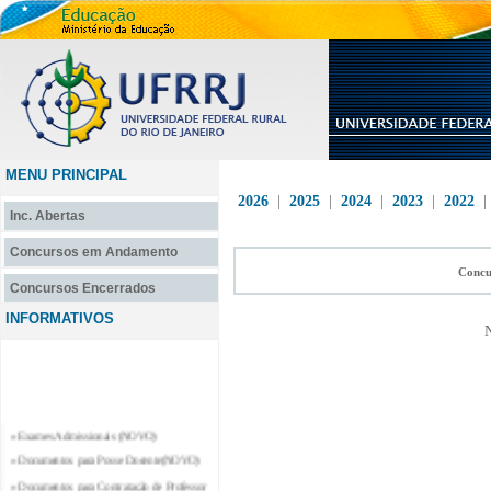
MENU PRINCIPAL
2026
|
2025
|
2024
|
2023
|
2022
Inc. Abertas
Concursos em Andamento
Concu
Concursos Encerrados
INFORMATIVOS
N
» Exames Admissionais (NOVO)
» Documentos para Posse Docente(NOVO)
» Documentos para Contratação de Professor
Substituto e Professor Temporário