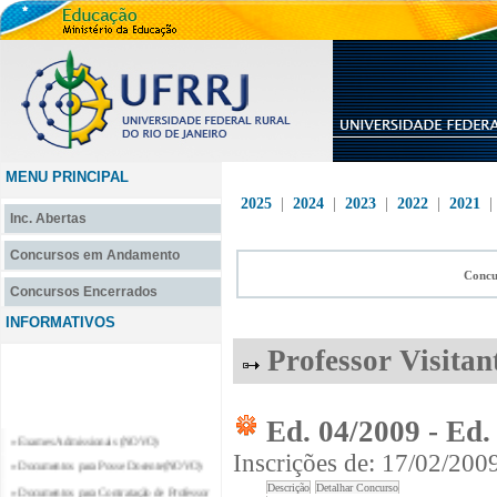
MENU PRINCIPAL
2025
|
2024
|
2023
|
2022
|
2021
Inc. Abertas
Concursos em Andamento
Concu
Concursos Encerrados
INFORMATIVOS
Professor Visitan
Ed. 04/2009 - Ed.
» Exames Admissionais (NOVO)
Inscrições de: 17/02/200
» Documentos para Posse Docente(NOVO)
» Documentos para Contratação de Professor
Substituto e Professor Temporário