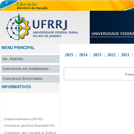
MENU PRINCIPAL
2025
|
2024
|
2023
|
2022
|
2021
Inc. Abertas
Concursos em Andamento
Concu
Concursos Encerrados
INFORMATIVOS
» Exames Admissionais (NOVO)
» Documentos para Posse Docente(NOVO)
» Documentos para Contratação de Professor
Substituto e Professor Temporário