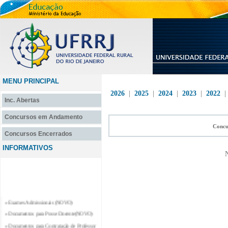
MENU PRINCIPAL
2026
|
2025
|
2024
|
2023
|
2022
Inc. Abertas
Concursos em Andamento
Concu
Concursos Encerrados
INFORMATIVOS
N
» Exames Admissionais (NOVO)
» Documentos para Posse Docente(NOVO)
» Documentos para Contratação de Professor
Substituto e Professor Temporário